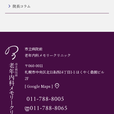
院長コラム
市立病院前
老年内科メモリークリニック
〒060-0011
札幌市中央区北11条西14丁目1-1 ほくやく桑園ビル
2F
location_on
[ Google Maps ]
011-788-8005
011-788-8065